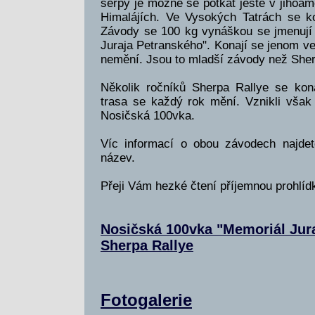
šerpy je možné se potkat ještě v jihoa
Himalájích. Ve Vysokých Tatrách se k
Závody se 100 kg vynáškou se jmenují
Juraja Petranského". Konají se jenom v
nemění. Jsou to mladší závody než Sher
Několik ročníků Sherpa Rallye se kona
trasa se každý rok mění. Vznikli však 
Nosičská 100vka.
Víc informací o obou závodech najdete
název.
Přeji Vám hezké čtení příjemnou prohlídku
Nosičská 100vka "Memoriál Jur
Sherpa Rallye
Fotogalerie